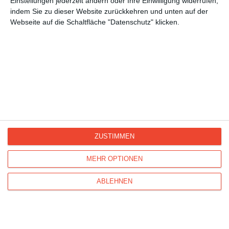
Einstellungen jederzeit ändern oder Ihre Einwilligung widerrufen,
Werdende Eltern
indem Sie zu dieser Website zurückkehren und unten auf der
Geburt
Webseite auf die Schaltfläche "Datenschutz" klicken.
Geburtstag
Kisseo
©
ZUSTIMMEN
MEHR OPTIONEN
Entdecken Sie auch:
Ereignis-Kalender
Kisseo
Newsletter
Hilfe / FAQ
Nutzungsbedingungen
ABLEHNEN
Impressum
Kisseo auf Facebook
Unsere Grußkarten auf anderen Sprachen:
free ecards
cartes de voeux
tarjetas virtuales
cartoline di auguri