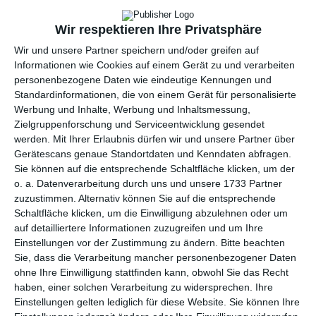
per E-Mail
(kostenlos)
Wir respektieren Ihre Privatsphäre
TEILEN
Wir und unsere Partner speichern und/oder greifen auf
Informationen wie Cookies auf einem Gerät zu und verarbeiten
Facebook, Twitter, WhatsApp, ...
personenbezogene Daten wie eindeutige Kennungen und
Standardinformationen, die von einem Gerät für personalisierte
Werbung und Inhalte, Werbung und Inhaltsmessung,
Zielgruppenforschung und Serviceentwicklung gesendet
WEITERE KARTEN IN DIESEN
werden.
Mit Ihrer Erlaubnis dürfen wir und unsere Partner über
KATEGORIEN ANSEHEN
Gerätescans genaue Standortdaten und Kenndaten abfragen.
Sie können auf die entsprechende Schaltfläche klicken, um der
Feiertage, Festtage
o. a. Datenverarbeitung durch uns und unsere 1733 Partner
Ehrentage
zuzustimmen. Alternativ können Sie auf die entsprechende
Schaltfläche klicken, um die Einwilligung abzulehnen oder um
Namenstag
auf detailliertere Informationen zuzugreifen und um Ihre
Vatertag
Einstellungen vor der Zustimmung zu ändern.
Bitte beachten
Glückwünsche
Sie, dass die Verarbeitung mancher personenbezogener Daten
ohne Ihre Einwilligung stattfinden kann, obwohl Sie das Recht
Glückwunsch Rente
haben, einer solchen Verarbeitung zu widersprechen. Ihre
Allgemeine Glückwünsche
Einstellungen gelten lediglich für diese Website. Sie können Ihre