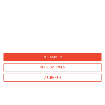
Vielspachige Dankeskarte
ZUSTIMMEN
MEHR OPTIONEN
Ein besonderer Tag
ABLEHNEN