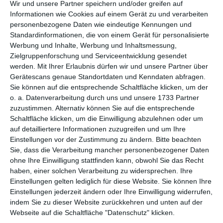
Wir und unsere Partner speichern und/oder greifen auf
Vatertag / Himmelfahrt
Informationen wie Cookies auf einem Gerät zu und verarbeiten
30/05/2019
personenbezogene Daten wie eindeutige Kennungen und
Standardinformationen, die von einem Gerät für personalisierte
Werbung und Inhalte, Werbung und Inhaltsmessung,
Gedruckte Karten für Papas
Zielgruppenforschung und Serviceentwicklung gesendet
22/05/2019
werden.
Mit Ihrer Erlaubnis dürfen wir und unsere Partner über
Gerätescans genaue Standortdaten und Kenndaten abfragen.
Muttertag
Sie können auf die entsprechende Schaltfläche klicken, um der
12/05/2019
o. a. Datenverarbeitung durch uns und unsere 1733 Partner
zuzustimmen. Alternativ können Sie auf die entsprechende
Ostern
Schaltfläche klicken, um die Einwilligung abzulehnen oder um
21/04/2019
auf detailliertere Informationen zuzugreifen und um Ihre
Einstellungen vor der Zustimmung zu ändern.
Bitte beachten
Sie, dass die Verarbeitung mancher personenbezogener Daten
gedruckte Osterkarten
ohne Ihre Einwilligung stattfinden kann, obwohl Sie das Recht
05/04/2019
haben, einer solchen Verarbeitung zu widersprechen. Ihre
Einstellungen gelten lediglich für diese Website. Sie können Ihre
Bereit für die Sommerzeit?
Einstellungen jederzeit ändern oder Ihre Einwilligung widerrufen,
30/03/2019
indem Sie zu dieser Website zurückkehren und unten auf der
Webseite auf die Schaltfläche "Datenschutz" klicken.