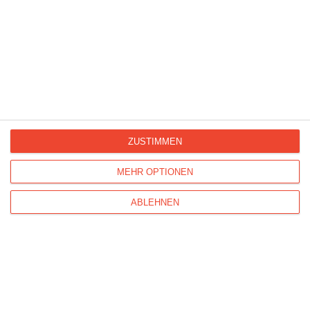
01/01/2019
Neujahrswünsche
31/12/2018
Neujahrswünsche
28/12/2018
Frohe Weihnachten
ZUSTIMMEN
24/12/2018
MEHR OPTIONEN
kostenlose Weihnachtskarten
ABLEHNEN
22/12/2018
kostenlose Weihnachtskarten
19/12/2018
gedruckte Weihnachtskarten
11/12/2018