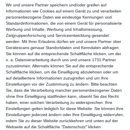
per E-Mail
(kostenlos)
Wir und unsere Partner speichern und/oder greifen auf
Informationen wie Cookies auf einem Gerät zu und verarbeiten
TEILEN
personenbezogene Daten wie eindeutige Kennungen und
Standardinformationen, die von einem Gerät für personalisierte
Werbung und Inhalte, Werbung und Inhaltsmessung,
Facebook, Twitter, WhatsApp, ...
Zielgruppenforschung und Serviceentwicklung gesendet
werden.
Mit Ihrer Erlaubnis dürfen wir und unsere Partner über
Gerätescans genaue Standortdaten und Kenndaten abfragen.
WEITERE KARTEN IN DIESEN
Sie können auf die entsprechende Schaltfläche klicken, um der
KATEGORIEN ANSEHEN
o. a. Datenverarbeitung durch uns und unsere 1731 Partner
zuzustimmen. Alternativ können Sie auf die entsprechende
Auf der Arbeit
Schaltfläche klicken, um die Einwilligung abzulehnen oder um
auf detailliertere Informationen zuzugreifen und um Ihre
Abschied/ Rente
Einstellungen vor der Zustimmung zu ändern.
Bitte beachten
Ankündigungen
Sie, dass die Verarbeitung mancher personenbezogener Daten
ohne Ihre Einwilligung stattfinden kann, obwohl Sie das Recht
Rente
haben, einer solchen Verarbeitung zu widersprechen. Ihre
Einstellungen gelten lediglich für diese Website. Sie können Ihre
Einstellungen jederzeit ändern oder Ihre Einwilligung widerrufen,
indem Sie zu dieser Website zurückkehren und unten auf der
Webseite auf die Schaltfläche "Datenschutz" klicken.