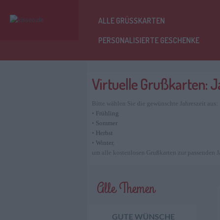
ALLE GRÜSSKARTEN
PERSONALISIERTE GESCHENKE
Virtuelle Grußkarten: 
Bitte wählen Sie die gewünschte Jahreszeit aus:
•
Frühling
•
Sommer
•
Herbst
•
Winter
,
um alle kostenlosen Grußkarten zur passenden J
Alle Themen
GUTE WÜNSCHE