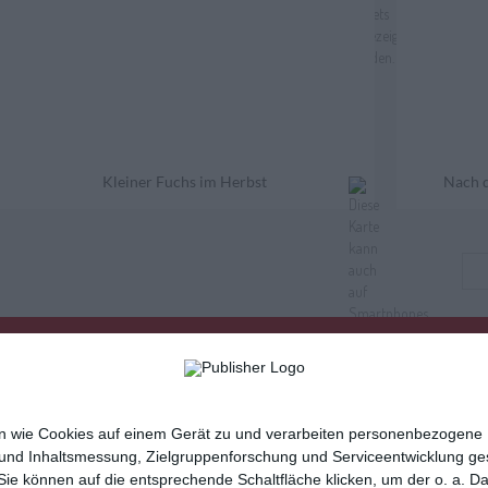
Kleiner Fuchs im Herbst
Nach 
nen wie Cookies auf einem Gerät zu und verarbeiten personenbezogene
 und Inhaltsmessung, Zielgruppenforschung und Serviceentwicklung g
e können auf die entsprechende Schaltfläche klicken, um der o. a. D