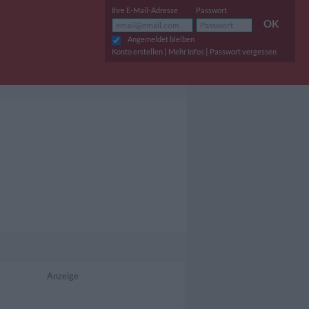
Ihre E-Mail-Adresse
Passwort
OK
Angemeldet bleiben
|
|
Konto erstellen
Mehr Infos
Passwort vergessen
Anzeige