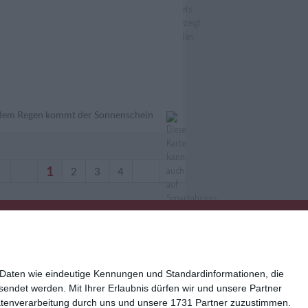
dem Regen kommt der Sonnenschein
1
2
3
4
 Daten wie eindeutige Kennungen und Standardinformationen, die
esendet werden.
Mit Ihrer Erlaubnis dürfen wir und unsere Partner
atenverarbeitung durch uns und unsere 1731 Partner zuzustimmen.