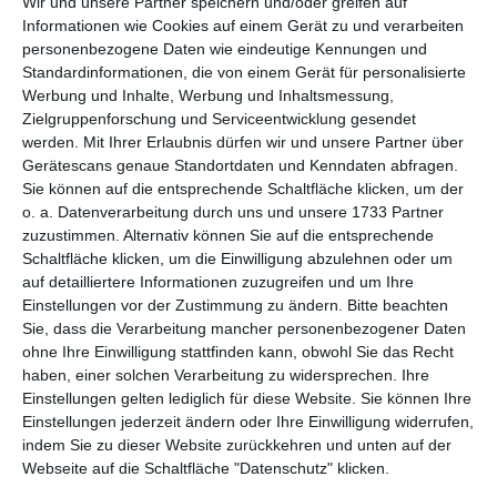
Wir und unsere Partner speichern und/oder greifen auf
WEITERE KARTEN IN DIESEN
Informationen wie Cookies auf einem Gerät zu und verarbeiten
KATEGORIEN ANSEHEN
personenbezogene Daten wie eindeutige Kennungen und
Standardinformationen, die von einem Gerät für personalisierte
Liebe und Gefühle
Werbung und Inhalte, Werbung und Inhaltsmessung,
Komplimente
Zielgruppenforschung und Serviceentwicklung gesendet
werden.
Mit Ihrer Erlaubnis dürfen wir und unsere Partner über
Freizeit
Gerätescans genaue Standortdaten und Kenndaten abfragen.
Wetter
Sie können auf die entsprechende Schaltfläche klicken, um der
o. a. Datenverarbeitung durch uns und unsere 1733 Partner
Jahreszeiten
zuzustimmen. Alternativ können Sie auf die entsprechende
Frühling
Schaltfläche klicken, um die Einwilligung abzulehnen oder um
Sommer
auf detailliertere Informationen zuzugreifen und um Ihre
Einstellungen vor der Zustimmung zu ändern.
Bitte beachten
Herbst
Sie, dass die Verarbeitung mancher personenbezogener Daten
ohne Ihre Einwilligung stattfinden kann, obwohl Sie das Recht
haben, einer solchen Verarbeitung zu widersprechen. Ihre
Einstellungen gelten lediglich für diese Website. Sie können Ihre
Einstellungen jederzeit ändern oder Ihre Einwilligung widerrufen,
indem Sie zu dieser Website zurückkehren und unten auf der
Webseite auf die Schaltfläche "Datenschutz" klicken.