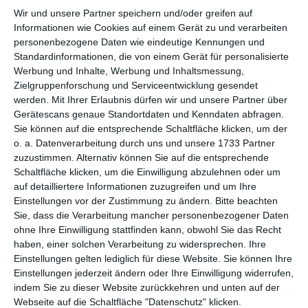
Wir und unsere Partner speichern und/oder greifen auf
per E-Mail
Informationen wie Cookies auf einem Gerät zu und verarbeiten
(kostenlos)
personenbezogene Daten wie eindeutige Kennungen und
Standardinformationen, die von einem Gerät für personalisierte
TEILEN
Werbung und Inhalte, Werbung und Inhaltsmessung,
Zielgruppenforschung und Serviceentwicklung gesendet
werden.
Mit Ihrer Erlaubnis dürfen wir und unsere Partner über
Facebook, Twitter, WhatsApp, ...
Gerätescans genaue Standortdaten und Kenndaten abfragen.
Sie können auf die entsprechende Schaltfläche klicken, um der
o. a. Datenverarbeitung durch uns und unsere 1733 Partner
WEITERE KARTEN IN DIESEN
zuzustimmen. Alternativ können Sie auf die entsprechende
KATEGORIEN ANSEHEN
Schaltfläche klicken, um die Einwilligung abzulehnen oder um
auf detailliertere Informationen zuzugreifen und um Ihre
Religiöse Feste und Feiertage
Einstellungen vor der Zustimmung zu ändern.
Bitte beachten
Jüdische Religion und Feiertage
Sie, dass die Verarbeitung mancher personenbezogener Daten
ohne Ihre Einwilligung stattfinden kann, obwohl Sie das Recht
Chanukka
haben, einer solchen Verarbeitung zu widersprechen. Ihre
Einstellungen gelten lediglich für diese Website. Sie können Ihre
Einstellungen jederzeit ändern oder Ihre Einwilligung widerrufen,
indem Sie zu dieser Website zurückkehren und unten auf der
Webseite auf die Schaltfläche "Datenschutz" klicken.