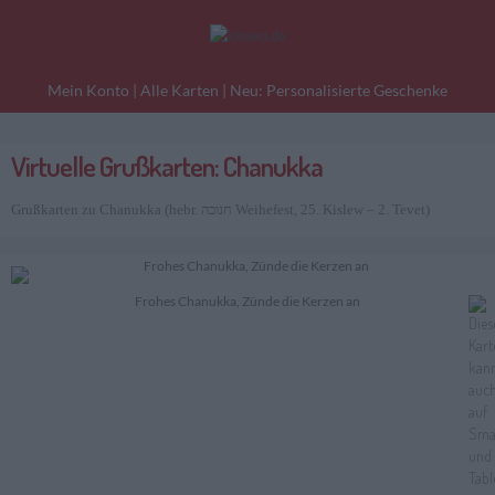
Mein Konto
|
Alle Karten
|
Neu: Personalisierte Geschenke
Virtuelle Grußkarten: Chanukka
eburtstagskarten
Liebesgrüße
Danke
Grußkarten zu Chanukka (hebr. חנוכה Weihefest, 25. Kislew – 2. Tevet)
Frohes Chanukka, Zünde die Kerzen an