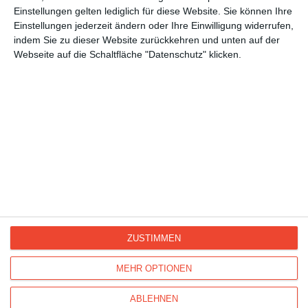
Einstellungen gelten lediglich für diese Website. Sie können Ihre
Einstellungen jederzeit ändern oder Ihre Einwilligung widerrufen,
indem Sie zu dieser Website zurückkehren und unten auf der
Webseite auf die Schaltfläche "Datenschutz" klicken.
ZUSTIMMEN
Kisseo
©
MEHR OPTIONEN
ABLEHNEN
Entdecken Sie auch:
Ereignis-Kalender
Kisseo