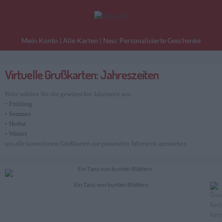
Mein Konto
|
Alle Karten
|
Neu: Personalisierte Geschenke
Virtuelle Grußkarten: Jahreszeiten
eburtstagskarten
Liebesgrüße
Danke
Bitte wählen Sie die gewünschte Jahreszeit aus:
•
Frühling
•
Sommer
•
Herbst
•
Winter
,
um alle kostenlosen Grußkarten zur passenden Jahreszeit anzusehen.
Ein Tanz von bunten Blättern