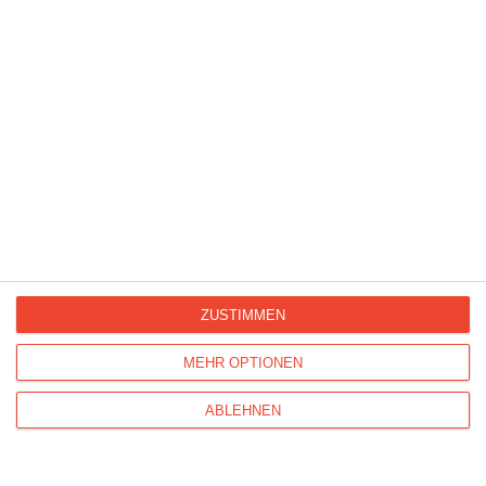
Herbst-Käfer
ZUSTIMMEN
MEHR OPTIONEN
ABLEHNEN
Du bist mein Sonnenschein