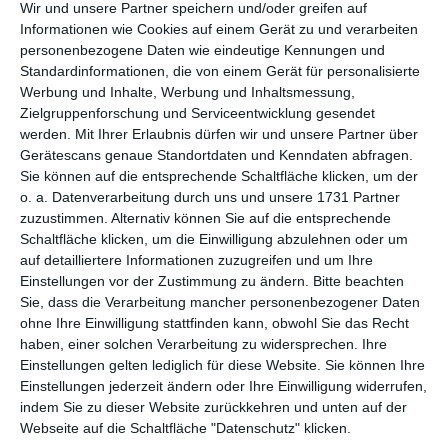
per E-Mail
(kostenlos)
Wir und unsere Partner speichern und/oder greifen auf
Informationen wie Cookies auf einem Gerät zu und verarbeiten
personenbezogene Daten wie eindeutige Kennungen und
TEILEN
Standardinformationen, die von einem Gerät für personalisierte
Werbung und Inhalte, Werbung und Inhaltsmessung,
Facebook, Twitter, WhatsApp, ...
Zielgruppenforschung und Serviceentwicklung gesendet
werden.
Mit Ihrer Erlaubnis dürfen wir und unsere Partner über
Gerätescans genaue Standortdaten und Kenndaten abfragen.
Sie können auf die entsprechende Schaltfläche klicken, um der
WEITERE KARTEN IN DIESEN
o. a. Datenverarbeitung durch uns und unsere 1731 Partner
KATEGORIEN ANSEHEN
zuzustimmen. Alternativ können Sie auf die entsprechende
Schaltfläche klicken, um die Einwilligung abzulehnen oder um
Feiertage, Festtage
auf detailliertere Informationen zuzugreifen und um Ihre
Frohes Neues Jahr
Einstellungen vor der Zustimmung zu ändern.
Bitte beachten
Sie, dass die Verarbeitung mancher personenbezogener Daten
neue Karten
ohne Ihre Einwilligung stattfinden kann, obwohl Sie das Recht
haben, einer solchen Verarbeitung zu widersprechen. Ihre
Einstellungen gelten lediglich für diese Website. Sie können Ihre
Einstellungen jederzeit ändern oder Ihre Einwilligung widerrufen,
indem Sie zu dieser Website zurückkehren und unten auf der
Webseite auf die Schaltfläche "Datenschutz" klicken.