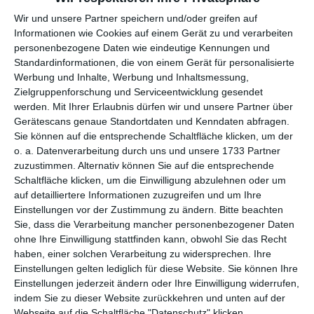
per E-Mail
(kostenlos)
Wir und unsere Partner speichern und/oder greifen auf
Informationen wie Cookies auf einem Gerät zu und verarbeiten
TEILEN
personenbezogene Daten wie eindeutige Kennungen und
Standardinformationen, die von einem Gerät für personalisierte
Facebook, Twitter, WhatsApp, ...
Werbung und Inhalte, Werbung und Inhaltsmessung,
Zielgruppenforschung und Serviceentwicklung gesendet
werden.
Mit Ihrer Erlaubnis dürfen wir und unsere Partner über
Gerätescans genaue Standortdaten und Kenndaten abfragen.
WEITERE KARTEN IN DIESEN
Sie können auf die entsprechende Schaltfläche klicken, um der
KATEGORIEN ANSEHEN
o. a. Datenverarbeitung durch uns und unsere 1733 Partner
zuzustimmen. Alternativ können Sie auf die entsprechende
Asterix und Obelix Karten
Schaltfläche klicken, um die Einwilligung abzulehnen oder um
Glückwünsche
auf detailliertere Informationen zuzugreifen und um Ihre
Einstellungen vor der Zustimmung zu ändern.
Bitte beachten
Geburtstag
Sie, dass die Verarbeitung mancher personenbezogener Daten
humorvolle Geburtstagskarten
ohne Ihre Einwilligung stattfinden kann, obwohl Sie das Recht
haben, einer solchen Verarbeitung zu widersprechen. Ihre
Geburtstagskarten für Kinder
Einstellungen gelten lediglich für diese Website. Sie können Ihre
Einstellungen jederzeit ändern oder Ihre Einwilligung widerrufen,
indem Sie zu dieser Website zurückkehren und unten auf der
Webseite auf die Schaltfläche "Datenschutz" klicken.