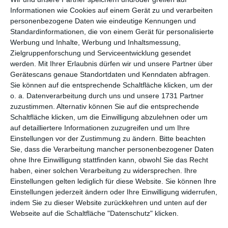
per E-Mail
(kostenlos)
Informationen wie Cookies auf einem Gerät zu und verarbeiten
personenbezogene Daten wie eindeutige Kennungen und
TEILEN
Standardinformationen, die von einem Gerät für personalisierte
Werbung und Inhalte, Werbung und Inhaltsmessung,
Zielgruppenforschung und Serviceentwicklung gesendet
Facebook, Twitter, WhatsApp, ...
werden.
Mit Ihrer Erlaubnis dürfen wir und unsere Partner über
Gerätescans genaue Standortdaten und Kenndaten abfragen.
Sie können auf die entsprechende Schaltfläche klicken, um der
WEITERE KARTEN IN DIESEN
o. a. Datenverarbeitung durch uns und unsere 1731 Partner
KATEGORIEN ANSEHEN
zuzustimmen. Alternativ können Sie auf die entsprechende
Schaltfläche klicken, um die Einwilligung abzulehnen oder um
Liebe und Gefühle
auf detailliertere Informationen zuzugreifen und um Ihre
Einstellungen vor der Zustimmung zu ändern.
Bitte beachten
Ich liebe Dich
Sie, dass die Verarbeitung mancher personenbezogener Daten
ohne Ihre Einwilligung stattfinden kann, obwohl Sie das Recht
haben, einer solchen Verarbeitung zu widersprechen. Ihre
Einstellungen gelten lediglich für diese Website. Sie können Ihre
Einstellungen jederzeit ändern oder Ihre Einwilligung widerrufen,
indem Sie zu dieser Website zurückkehren und unten auf der
Webseite auf die Schaltfläche "Datenschutz" klicken.