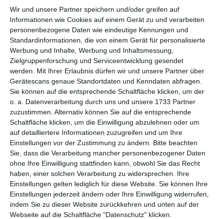
Wir und unsere Partner speichern und/oder greifen auf
per E-Mail
Informationen wie Cookies auf einem Gerät zu und verarbeiten
(kostenlos)
personenbezogene Daten wie eindeutige Kennungen und
Standardinformationen, die von einem Gerät für personalisierte
TEILEN
Werbung und Inhalte, Werbung und Inhaltsmessung,
Zielgruppenforschung und Serviceentwicklung gesendet
werden.
Mit Ihrer Erlaubnis dürfen wir und unsere Partner über
Facebook, Twitter, WhatsApp, ...
Gerätescans genaue Standortdaten und Kenndaten abfragen.
Sie können auf die entsprechende Schaltfläche klicken, um der
o. a. Datenverarbeitung durch uns und unsere 1733 Partner
WEITERE KARTEN IN DIESEN
zuzustimmen. Alternativ können Sie auf die entsprechende
KATEGORIEN ANSEHEN
Schaltfläche klicken, um die Einwilligung abzulehnen oder um
auf detailliertere Informationen zuzugreifen und um Ihre
Grußkarten mit Teddys
Einstellungen vor der Zustimmung zu ändern.
Bitte beachten
Grüße und Gedanken
Sie, dass die Verarbeitung mancher personenbezogener Daten
ohne Ihre Einwilligung stattfinden kann, obwohl Sie das Recht
Danke, Dankeskarten
haben, einer solchen Verarbeitung zu widersprechen. Ihre
Einstellungen gelten lediglich für diese Website. Sie können Ihre
Einstellungen jederzeit ändern oder Ihre Einwilligung widerrufen,
indem Sie zu dieser Website zurückkehren und unten auf der
Webseite auf die Schaltfläche "Datenschutz" klicken.