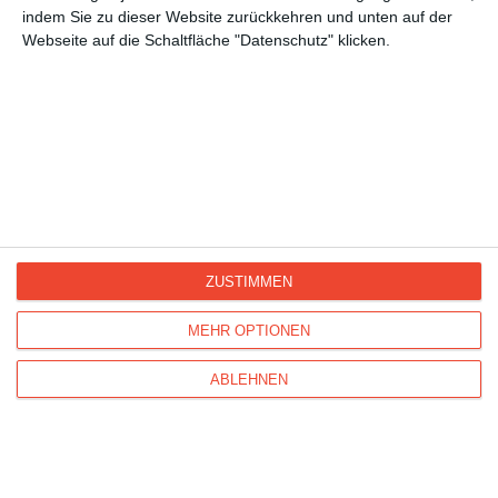
Sommer
indem Sie zu dieser Website zurückkehren und unten auf der
Webseite auf die Schaltfläche "Datenschutz" klicken.
Herbst
Kisseo
©
ZUSTIMMEN
Entdecken Sie auch:
Ereignis-Kalender
Kisseo
MEHR OPTIONEN
Newsletter
Hilfe / FAQ
Nutzungsbedingungen
Impressum
Kisseo auf Facebook
ABLEHNEN
Unsere Grußkarten auf anderen Sprachen:
free ecards
cartes de voeux
tarjetas virtuales
cartoline di auguri
Verschicken Sie
originelle Geburtstagskarten
,
schöne