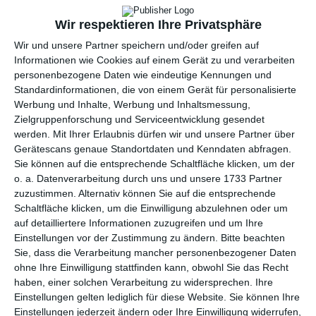
Wir respektieren Ihre Privatsphäre
per E-Mail
(kostenlos)
Wir und unsere Partner speichern und/oder greifen auf
Informationen wie Cookies auf einem Gerät zu und verarbeiten
TEILEN
personenbezogene Daten wie eindeutige Kennungen und
Standardinformationen, die von einem Gerät für personalisierte
Facebook, Twitter, WhatsApp, ...
Werbung und Inhalte, Werbung und Inhaltsmessung,
Zielgruppenforschung und Serviceentwicklung gesendet
werden.
Mit Ihrer Erlaubnis dürfen wir und unsere Partner über
Gerätescans genaue Standortdaten und Kenndaten abfragen.
WEITERE KARTEN IN DIESEN
Sie können auf die entsprechende Schaltfläche klicken, um der
KATEGORIEN ANSEHEN
o. a. Datenverarbeitung durch uns und unsere 1733 Partner
zuzustimmen. Alternativ können Sie auf die entsprechende
Grüße und Gedanken
Schaltfläche klicken, um die Einwilligung abzulehnen oder um
Gute Besserung
auf detailliertere Informationen zuzugreifen und um Ihre
Einstellungen vor der Zustimmung zu ändern.
Bitte beachten
Freizeit
Sie, dass die Verarbeitung mancher personenbezogener Daten
Wetter
ohne Ihre Einwilligung stattfinden kann, obwohl Sie das Recht
haben, einer solchen Verarbeitung zu widersprechen. Ihre
Jahreszeiten
Einstellungen gelten lediglich für diese Website. Sie können Ihre
Frühling
Einstellungen jederzeit ändern oder Ihre Einwilligung widerrufen,