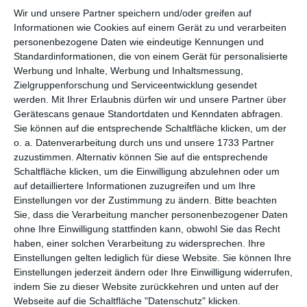
Wir und unsere Partner speichern und/oder greifen auf
per E-Mail
Informationen wie Cookies auf einem Gerät zu und verarbeiten
(kostenlos)
personenbezogene Daten wie eindeutige Kennungen und
Standardinformationen, die von einem Gerät für personalisierte
TEILEN
Werbung und Inhalte, Werbung und Inhaltsmessung,
Zielgruppenforschung und Serviceentwicklung gesendet
werden.
Mit Ihrer Erlaubnis dürfen wir und unsere Partner über
Facebook, Twitter, WhatsApp, ...
Gerätescans genaue Standortdaten und Kenndaten abfragen.
Sie können auf die entsprechende Schaltfläche klicken, um der
o. a. Datenverarbeitung durch uns und unsere 1733 Partner
WEITERE KARTEN IN DIESEN
zuzustimmen. Alternativ können Sie auf die entsprechende
KATEGORIEN ANSEHEN
Schaltfläche klicken, um die Einwilligung abzulehnen oder um
auf detailliertere Informationen zuzugreifen und um Ihre
Feiertage, Festtage
Einstellungen vor der Zustimmung zu ändern.
Bitte beachten
Ehrentage
Sie, dass die Verarbeitung mancher personenbezogener Daten
ohne Ihre Einwilligung stattfinden kann, obwohl Sie das Recht
Vatertag
haben, einer solchen Verarbeitung zu widersprechen. Ihre
Einstellungen gelten lediglich für diese Website. Sie können Ihre
Einstellungen jederzeit ändern oder Ihre Einwilligung widerrufen,
indem Sie zu dieser Website zurückkehren und unten auf der
Webseite auf die Schaltfläche "Datenschutz" klicken.