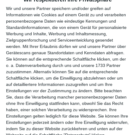
Wir und unsere Partner speichern und/oder greifen auf
per E-Mail
(kostenlos)
Informationen wie Cookies auf einem Gerät zu und verarbeiten
personenbezogene Daten wie eindeutige Kennungen und
Standardinformationen, die von einem Gerät für personalisierte
TEILEN
Werbung und Inhalte, Werbung und Inhaltsmessung,
Zielgruppenforschung und Serviceentwicklung gesendet
Facebook, Twitter, WhatsApp, ...
werden.
Mit Ihrer Erlaubnis dürfen wir und unsere Partner über
Gerätescans genaue Standortdaten und Kenndaten abfragen.
Sie können auf die entsprechende Schaltfläche klicken, um der
o. a. Datenverarbeitung durch uns und unsere 1733 Partner
WEITERE KARTEN IN DIESEN
zuzustimmen. Alternativ können Sie auf die entsprechende
KATEGORIEN ANSEHEN
Schaltfläche klicken, um die Einwilligung abzulehnen oder um
auf detailliertere Informationen zuzugreifen und um Ihre
Liebe und Gefühle
Einstellungen vor der Zustimmung zu ändern.
Bitte beachten
Freundschaft
Sie, dass die Verarbeitung mancher personenbezogener Daten
Komplimente
ohne Ihre Einwilligung stattfinden kann, obwohl Sie das Recht
haben, einer solchen Verarbeitung zu widersprechen. Ihre
Diplome
Einstellungen gelten lediglich für diese Website. Sie können Ihre
Einstellungen jederzeit ändern oder Ihre Einwilligung widerrufen,
indem Sie zu dieser Website zurückkehren und unten auf der