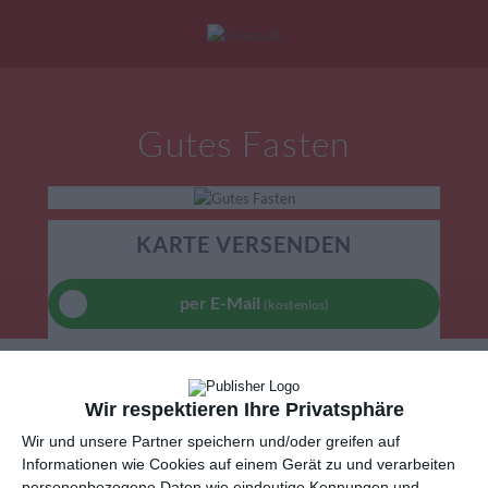
Mein Konto
|
Alle Karten
|
Neu: Personalisierte Geschenke
Gutes Fasten
eburtstagskarten
Liebesgrüße
Danke
KARTE VERSENDEN
per E-Mail
(kostenlos)
TEILEN
Wir respektieren Ihre Privatsphäre
Facebook, Twitter, WhatsApp, ...
Wir und unsere Partner speichern und/oder greifen auf
Informationen wie Cookies auf einem Gerät zu und verarbeiten
personenbezogene Daten wie eindeutige Kennungen und