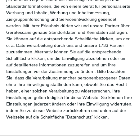
WEITERE KARTEN IN DIESEN
Standardinformationen, die von einem Gerät für personalisierte
KATEGORIEN ANSEHEN
Werbung und Inhalte, Werbung und Inhaltsmessung,
Zielgruppenforschung und Serviceentwicklung gesendet
Religiöse Feste und Feiertage
werden.
Mit Ihrer Erlaubnis dürfen wir und unsere Partner über
Jüdische Religion und Feiertage
Gerätescans genaue Standortdaten und Kenndaten abfragen.
Sie können auf die entsprechende Schaltfläche klicken, um der
Yom Kippur
o. a. Datenverarbeitung durch uns und unsere 1733 Partner
zuzustimmen. Alternativ können Sie auf die entsprechende
Schaltfläche klicken, um die Einwilligung abzulehnen oder um
auf detailliertere Informationen zuzugreifen und um Ihre
Einstellungen vor der Zustimmung zu ändern.
Bitte beachten
Sie, dass die Verarbeitung mancher personenbezogener Daten
ohne Ihre Einwilligung stattfinden kann, obwohl Sie das Recht
haben, einer solchen Verarbeitung zu widersprechen. Ihre
Einstellungen gelten lediglich für diese Website. Sie können Ihre
Kisseo
©
Einstellungen jederzeit ändern oder Ihre Einwilligung widerrufen,
indem Sie zu dieser Website zurückkehren und unten auf der
Webseite auf die Schaltfläche "Datenschutz" klicken.
Entdecken Sie auch:
Ereignis-Kalender
Kisseo
Newsletter
Hilfe / FAQ
Nutzungsbedingungen
Impressum
Kisseo auf Facebook