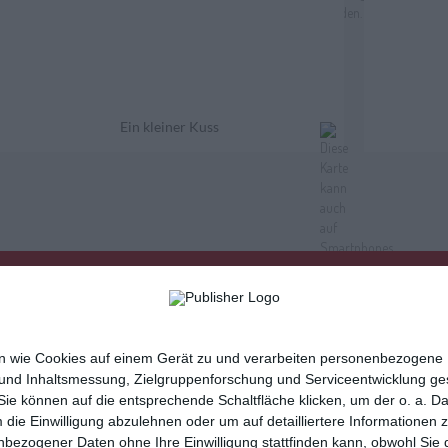
Ein kleiner Kuss
nen wie Cookies auf einem Gerät zu und verarbeiten personenbezogene
 und Inhaltsmessung, Zielgruppenforschung und Serviceentwicklung g
e können auf die entsprechende Schaltfläche klicken, um der o. a. D
m die Einwilligung abzulehnen oder um auf detailliertere Informatione
sletter
Hilfe / FAQ
Nutzungsbedingungen
Imp
nbezogener Daten ohne Ihre Einwilligung stattfinden kann, obwohl Sie 