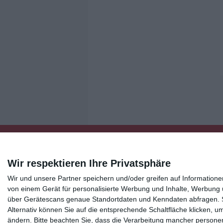
Wir respektieren Ihre Privatsphäre
Wir und unsere Partner speichern und/oder greifen auf Informatio
Kisseo
©
von einem Gerät für personalisierte Werbung und Inhalte, Werbung
über Gerätescans genaue Standortdaten und Kenndaten abfragen. Si
Alternativ können Sie auf die entsprechende Schaltfläche klicken, u
Entdecken Sie auch:
Ereignis-Kalender
Kisseo New
ändern.
Bitte beachten Sie, dass die Verarbeitung mancher persone