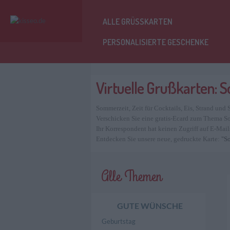
ALLE GRÜSSKARTEN
PERSONALISIERTE GESCHENKE
Virtuelle Grußkarten:
Sommerzeit, Zeit für Cocktails, Eis, Strand und
Verschicken Sie eine gratis-Ecard zum Thema S
Ihr Korrespondent hat keinen Zugriff auf E-Mail
Entdecken Sie unsere neue, gedruckte Karte:
"S
Alle Themen
GUTE WÜNSCHE
Geburtstag