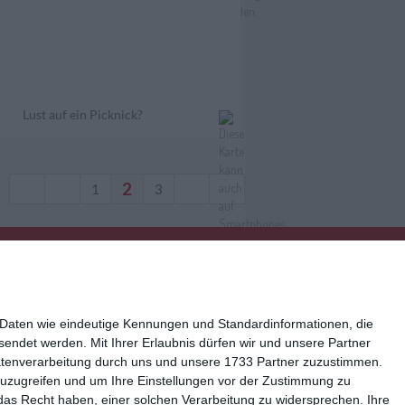
Lust auf ein Picknick?
2
1
3
 Daten wie eindeutige Kennungen und Standardinformationen, die
esendet werden.
Mit Ihrer Erlaubnis dürfen wir und unsere Partner
atenverarbeitung durch uns und unsere 1733 Partner zuzustimmen.
n zuzugreifen und um Ihre Einstellungen vor der Zustimmung zu
ressum
Kisseo auf Facebook
das Recht haben, einer solchen Verarbeitung zu widersprechen. Ihre