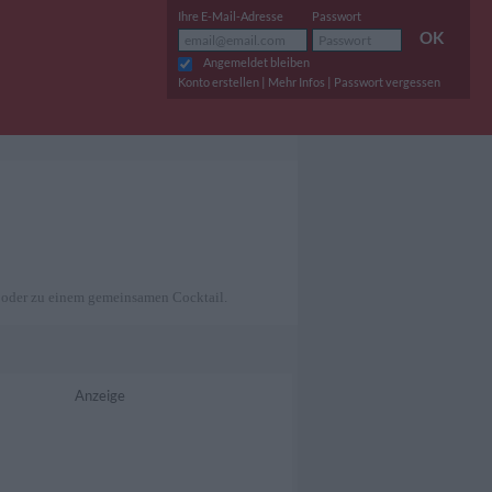
Ihre E-Mail-Adresse
Passwort
OK
Angemeldet bleiben
|
|
Konto erstellen
Mehr Infos
Passwort vergessen
 oder zu einem gemeinsamen Cocktail.
Anzeige