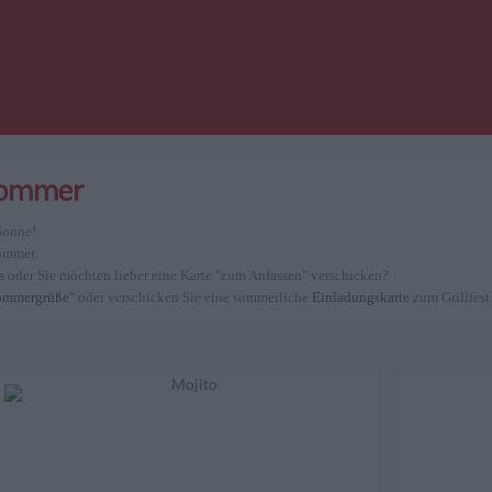
 Sommer
 Sonne!
ommer.
s oder Sie möchten lieber eine Karte "zum Anfassen" verschicken?
ommergrüße"
oder verschicken Sie eine sommerliche
Einladungskarte
zum Grillfest