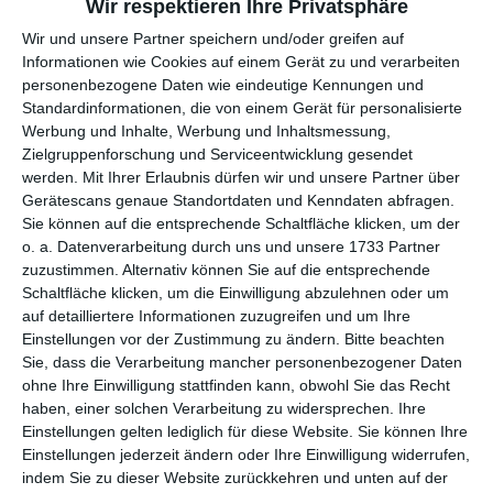
per E-Mail
(kostenlos)
Wir respektieren Ihre Privatsphäre
Wir und unsere Partner speichern und/oder greifen auf
TEILEN
Informationen wie Cookies auf einem Gerät zu und verarbeiten
personenbezogene Daten wie eindeutige Kennungen und
Standardinformationen, die von einem Gerät für personalisierte
Facebook, Twitter, WhatsApp, ...
Werbung und Inhalte, Werbung und Inhaltsmessung,
Zielgruppenforschung und Serviceentwicklung gesendet
werden.
Mit Ihrer Erlaubnis dürfen wir und unsere Partner über
WEITERE KARTEN IN DIESEN
Gerätescans genaue Standortdaten und Kenndaten abfragen.
Sie können auf die entsprechende Schaltfläche klicken, um der
KATEGORIEN ANSEHEN
o. a. Datenverarbeitung durch uns und unsere 1733 Partner
Einladung
zuzustimmen. Alternativ können Sie auf die entsprechende
Schaltfläche klicken, um die Einwilligung abzulehnen oder um
Einladung zum Geburtstag
auf detailliertere Informationen zuzugreifen und um Ihre
Freizeit
Einstellungen vor der Zustimmung zu ändern.
Bitte beachten
Sie, dass die Verarbeitung mancher personenbezogener Daten
Getränke
ohne Ihre Einwilligung stattfinden kann, obwohl Sie das Recht
Wochenende
haben, einer solchen Verarbeitung zu widersprechen. Ihre
Einstellungen gelten lediglich für diese Website. Sie können Ihre
Sommer
Einstellungen jederzeit ändern oder Ihre Einwilligung widerrufen,
indem Sie zu dieser Website zurückkehren und unten auf der