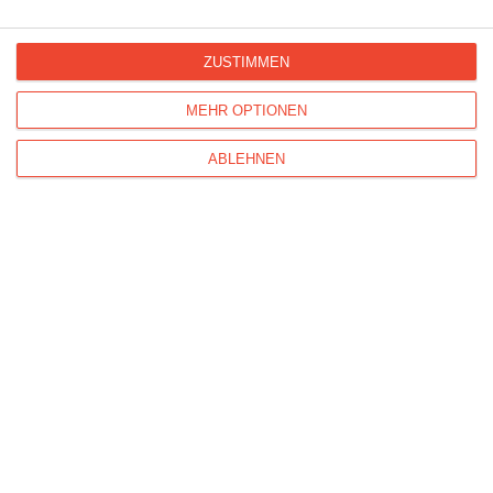
Keine Sorge, Du wirst bald wieder gesund!
ZUSTIMMEN
MEHR OPTIONEN
ABLEHNEN
Von ganzem Herzen Gute Besserung!