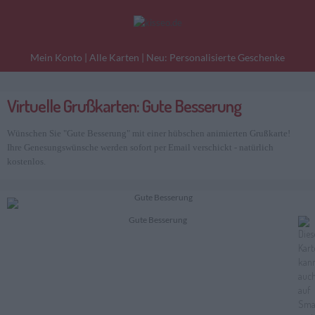
Mein Konto
|
Alle Karten
|
Neu: Personalisierte Geschenke
Virtuelle Grußkarten: Gute Besserung
eburtstagskarten
Liebesgrüße
Danke
Wünschen Sie "Gute Besserung" mit einer hübschen animierten Grußkarte!
Ihre Genesungswünsche werden sofort per Email verschickt - natürlich
kostenlos.
Gute Besserung