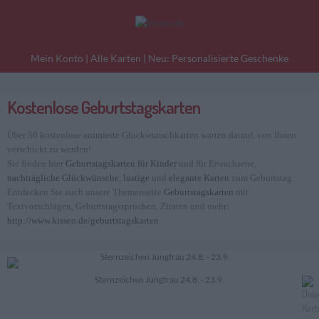
Mein Konto
|
Alle Karten
|
Neu: Personalisierte Geschenke
Kostenlose Geburtstagskarten
eburtstagskarten
Liebesgrüße
Danke
Über 50 kostenlose animierte Glückwunschkarten warten darauf, von Ihnen
verschickt zu werden!
Sie finden hier
Geburtstagskarten für Kinder
und für Erwachsene,
nachträgliche Glückwünsche
,
lustige
und
elegante Karten
zum Geburtstag.
Entdecken Sie auch unsere Themenseite
Geburtstagskarten
mit
Textvorschlägen, Geburtstagssprüchen, Zitaten und mehr:
http://www.kisseo.de/geburtstagskarten
.
Sternzeichen Jungfrau 24.8. - 23.9.