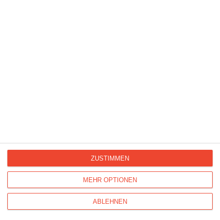
Katzen-Küsschen für Dich
Einen großen Knuddel für Dich weil ich Dich lieb habe
ZUSTIMMEN
MEHR OPTIONEN
ABLEHNEN