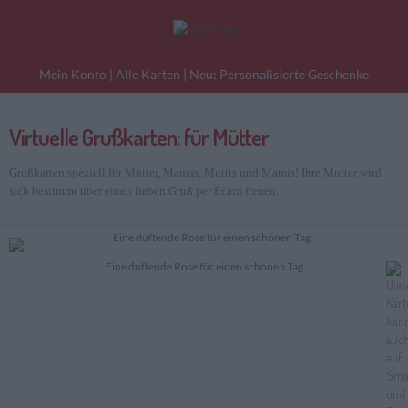
Mein Konto
|
Alle Karten
|
Neu: Personalisierte Geschenke
Virtuelle Grußkarten: für Mütter
eburtstagskarten
Liebesgrüße
Danke
Grußkarten speziell für Mütter, Mamas, Muttis und Mamis! Ihre Mutter wird
sich bestimmt über einen lieben Gruß per Ecard freuen.
Eine duftende Rose für einen schönen Tag