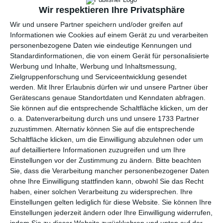
Wir respektieren Ihre Privatsphäre
Wir und unsere Partner speichern und/oder greifen auf
WEITERE KARTEN IN DIESEN
Informationen wie Cookies auf einem Gerät zu und verarbeiten
KATEGORIEN ANSEHEN
personenbezogene Daten wie eindeutige Kennungen und
Grüße und Gedanken
Standardinformationen, die von einem Gerät für personalisierte
Werbung und Inhalte, Werbung und Inhaltsmessung,
Entschuldigung
Zielgruppenforschung und Serviceentwicklung gesendet
Frauentag
werden.
Mit Ihrer Erlaubnis dürfen wir und unsere Partner über
Gerätescans genaue Standortdaten und Kenndaten abfragen.
Gute Besserung
Sie können auf die entsprechende Schaltfläche klicken, um der
Feiertage, Festtage
o. a. Datenverarbeitung durch uns und unsere 1733 Partner
zuzustimmen. Alternativ können Sie auf die entsprechende
Ehrentage
Schaltfläche klicken, um die Einwilligung abzulehnen oder um
Muttertag
auf detailliertere Informationen zuzugreifen und um Ihre
Großmuttertag
Einstellungen vor der Zustimmung zu ändern.
Bitte beachten
Sie, dass die Verarbeitung mancher personenbezogener Daten
Familie
ohne Ihre Einwilligung stattfinden kann, obwohl Sie das Recht
für Großeltern
haben, einer solchen Verarbeitung zu widersprechen. Ihre
Einstellungen gelten lediglich für diese Website. Sie können Ihre
für Mütter
Einstellungen jederzeit ändern oder Ihre Einwilligung widerrufen,
Blumen, Blumengrüße