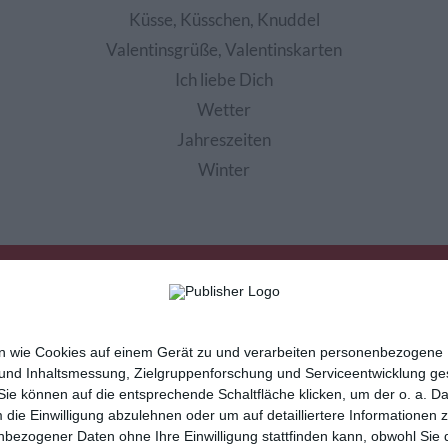
Küsse, Küsschen, Knuddel
Valentinsgrüße, Valentinskarten
Ich liebe Dich
Wetter
Jahreszeiten
Winter
nen wie Cookies auf einem Gerät zu und verarbeiten personenbezogene
 und Inhaltsmessung, Zielgruppenforschung und Serviceentwicklung g
e können auf die entsprechende Schaltfläche klicken, um der o. a. D
m die Einwilligung abzulehnen oder um auf detailliertere Informatione
sletter
Hilfe / FAQ
Nutzungsbedingungen
Imp
nbezogener Daten ohne Ihre Einwilligung stattfinden kann, obwohl Sie 