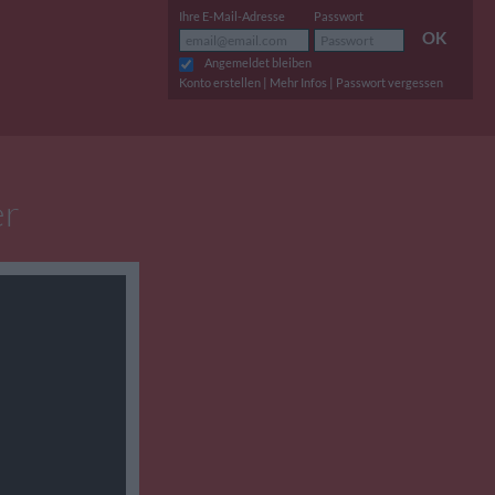
Ihre E-Mail-Adresse
Passwort
OK
Angemeldet bleiben
|
|
Konto erstellen
Mehr Infos
Passwort vergessen
er