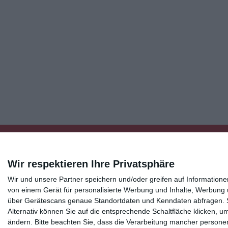
Wir respektieren Ihre Privatsphäre
Wir und unsere Partner speichern und/oder greifen auf Informatio
Kisseo
©
von einem Gerät für personalisierte Werbung und Inhalte, Werbung
über Gerätescans genaue Standortdaten und Kenndaten abfragen. Si
Alternativ können Sie auf die entsprechende Schaltfläche klicken, u
Entdecken Sie auch:
Ereignis-Kalender
Kisseo New
ändern.
Bitte beachten Sie, dass die Verarbeitung mancher persone