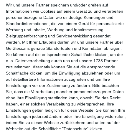
per E-Mail
(kostenlos)
Wir und unsere Partner speichern und/oder greifen auf
Informationen wie Cookies auf einem Gerät zu und verarbeiten
TEILEN
personenbezogene Daten wie eindeutige Kennungen und
Standardinformationen, die von einem Gerät für personalisierte
Werbung und Inhalte, Werbung und Inhaltsmessung,
Facebook, Twitter, WhatsApp, ...
Zielgruppenforschung und Serviceentwicklung gesendet
werden.
Mit Ihrer Erlaubnis dürfen wir und unsere Partner über
Gerätescans genaue Standortdaten und Kenndaten abfragen.
WEITERE KARTEN IN DIESEN
Sie können auf die entsprechende Schaltfläche klicken, um der
KATEGORIEN ANSEHEN
o. a. Datenverarbeitung durch uns und unsere 1733 Partner
zuzustimmen. Alternativ können Sie auf die entsprechende
Freizeit
Schaltfläche klicken, um die Einwilligung abzulehnen oder um
auf detailliertere Informationen zuzugreifen und um Ihre
Wetter
Einstellungen vor der Zustimmung zu ändern.
Bitte beachten
Jahreszeiten
Sie, dass die Verarbeitung mancher personenbezogener Daten
ohne Ihre Einwilligung stattfinden kann, obwohl Sie das Recht
Winter
haben, einer solchen Verarbeitung zu widersprechen. Ihre
Einstellungen gelten lediglich für diese Website. Sie können Ihre
Einstellungen jederzeit ändern oder Ihre Einwilligung widerrufen,
indem Sie zu dieser Website zurückkehren und unten auf der
Webseite auf die Schaltfläche "Datenschutz" klicken.