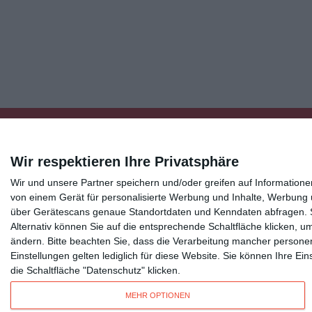
Wir respektieren Ihre Privatsphäre
Wir und unsere Partner speichern und/oder greifen auf Informatio
Kisseo
©
von einem Gerät für personalisierte Werbung und Inhalte, Werbung
über Gerätescans genaue Standortdaten und Kenndaten abfragen. Si
Alternativ können Sie auf die entsprechende Schaltfläche klicken, u
Entdecken Sie auch:
Ereignis-Kalender
Kisseo New
ändern.
Bitte beachten Sie, dass die Verarbeitung mancher persone
Unsere Grußkarten auf anderen Sprachen:
free ecards
Einstellungen gelten lediglich für diese Website. Sie können Ihre E
die Schaltfläche "Datenschutz" klicken.
Verschicken Sie
originelle Geburtstagskarten
,
schöne Weihnachtskarte
MEHR OPTIONEN