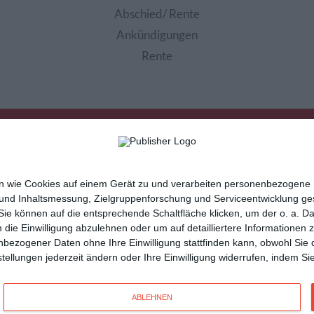
Abschied/ Rente
Ankündigungen
Rente
nen wie Cookies auf einem Gerät zu und verarbeiten personenbezogene
 und Inhaltsmessung, Zielgruppenforschung und Serviceentwicklung g
e können auf die entsprechende Schaltfläche klicken, um der o. a. D
m die Einwilligung abzulehnen oder um auf detailliertere Informatione
sletter
Hilfe / FAQ
Nutzungsbedingungen
Imp
nbezogener Daten ohne Ihre Einwilligung stattfinden kann, obwohl Sie 
cartes de voeux
tarjetas virtuales
cartoline di auguri
instellungen jederzeit ändern oder Ihre Einwilligung widerrufen, indem 
n
und vielseitige
Glückwunschkarten
mit Kisseo!
ABLEHNEN