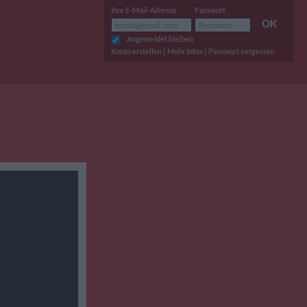
Ihre E-Mail-Adresse
Passwort
OK
Angemeldet bleiben
|
|
Konto erstellen
Mehr Infos
Passwort vergessen