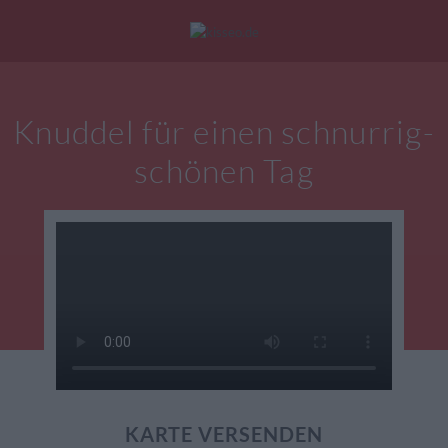
Mein Konto
|
Alle Karten
|
Neu: Personalisierte Geschenke
Knuddel für einen schnurrig-
eburtstagskarten
Liebesgrüße
Danke
schönen Tag
KARTE VERSENDEN