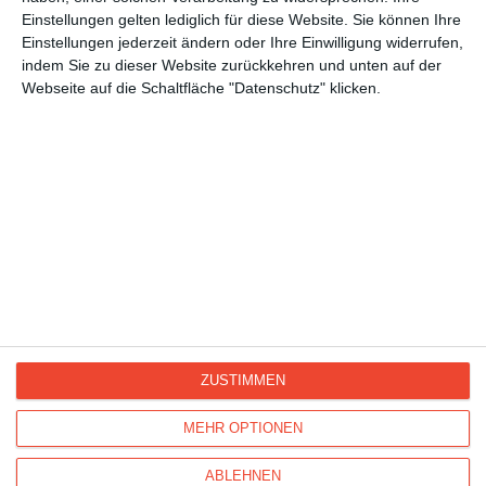
Großmuttertag
Einstellungen gelten lediglich für diese Website. Sie können Ihre
Einstellungen jederzeit ändern oder Ihre Einwilligung widerrufen,
Vatertag
indem Sie zu dieser Website zurückkehren und unten auf der
Muttertag
Webseite auf die Schaltfläche "Datenschutz" klicken.
Geburtstag
Hallo, liebe Grüße
Tiere, Tierkarten
Katzen
ZUSTIMMEN
Kisseo
©
MEHR OPTIONEN
ABLEHNEN
Entdecken Sie auch:
Ereignis-Kalender
Kisseo