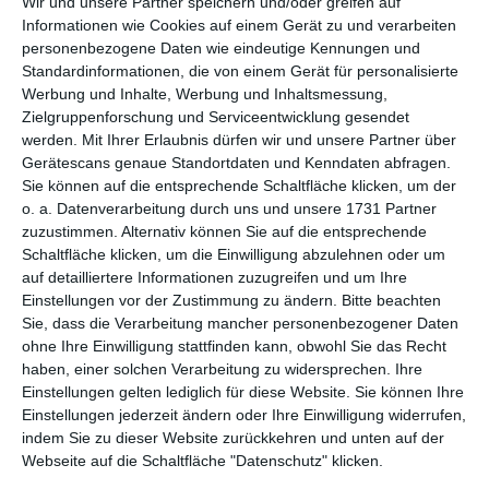
Wir und unsere Partner speichern und/oder greifen auf
WEITERE KARTEN IN DIESEN
Informationen wie Cookies auf einem Gerät zu und verarbeiten
KATEGORIEN ANSEHEN
personenbezogene Daten wie eindeutige Kennungen und
Standardinformationen, die von einem Gerät für personalisierte
Ich denke an Dich
Werbung und Inhalte, Werbung und Inhaltsmessung,
Freundschaft
Zielgruppenforschung und Serviceentwicklung gesendet
werden.
Mit Ihrer Erlaubnis dürfen wir und unsere Partner über
Humor, lustige Grußkarten
Gerätescans genaue Standortdaten und Kenndaten abfragen.
Schule und Studium
Sie können auf die entsprechende Schaltfläche klicken, um der
o. a. Datenverarbeitung durch uns und unsere 1731 Partner
Grüße und Gedanken
zuzustimmen. Alternativ können Sie auf die entsprechende
Hallo, liebe Grüße
Schaltfläche klicken, um die Einwilligung abzulehnen oder um
Freizeit
auf detailliertere Informationen zuzugreifen und um Ihre
Einstellungen vor der Zustimmung zu ändern.
Bitte beachten
Smileys
Sie, dass die Verarbeitung mancher personenbezogener Daten
ohne Ihre Einwilligung stattfinden kann, obwohl Sie das Recht
haben, einer solchen Verarbeitung zu widersprechen. Ihre
Einstellungen gelten lediglich für diese Website. Sie können Ihre
Einstellungen jederzeit ändern oder Ihre Einwilligung widerrufen,
indem Sie zu dieser Website zurückkehren und unten auf der
Webseite auf die Schaltfläche "Datenschutz" klicken.