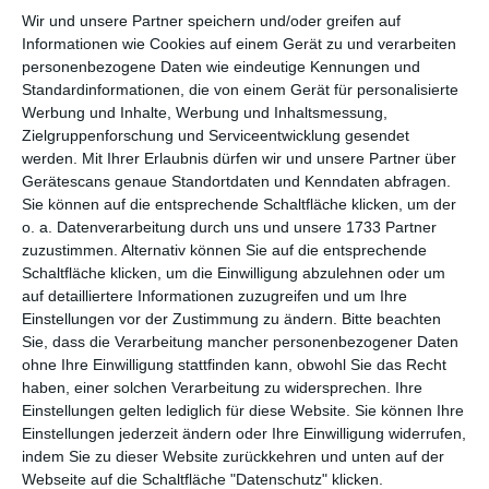
Wir und unsere Partner speichern und/oder greifen auf
per E-Mail
Informationen wie Cookies auf einem Gerät zu und verarbeiten
(kostenlos)
personenbezogene Daten wie eindeutige Kennungen und
Standardinformationen, die von einem Gerät für personalisierte
TEILEN
Werbung und Inhalte, Werbung und Inhaltsmessung,
Zielgruppenforschung und Serviceentwicklung gesendet
werden.
Mit Ihrer Erlaubnis dürfen wir und unsere Partner über
Facebook, Twitter, WhatsApp, ...
Gerätescans genaue Standortdaten und Kenndaten abfragen.
Sie können auf die entsprechende Schaltfläche klicken, um der
o. a. Datenverarbeitung durch uns und unsere 1733 Partner
WEITERE KARTEN IN DIESEN
zuzustimmen. Alternativ können Sie auf die entsprechende
KATEGORIEN ANSEHEN
Schaltfläche klicken, um die Einwilligung abzulehnen oder um
auf detailliertere Informationen zuzugreifen und um Ihre
Feiertage, Festtage
Einstellungen vor der Zustimmung zu ändern.
Bitte beachten
Ehrentage
Sie, dass die Verarbeitung mancher personenbezogener Daten
ohne Ihre Einwilligung stattfinden kann, obwohl Sie das Recht
Muttertag
haben, einer solchen Verarbeitung zu widersprechen. Ihre
Einstellungen gelten lediglich für diese Website. Sie können Ihre
Einstellungen jederzeit ändern oder Ihre Einwilligung widerrufen,
indem Sie zu dieser Website zurückkehren und unten auf der
Webseite auf die Schaltfläche "Datenschutz" klicken.