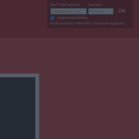
Ihre E-Mail-Adresse
Passwort
OK
Angemeldet bleiben
|
|
Konto erstellen
Mehr Infos
Passwort vergessen