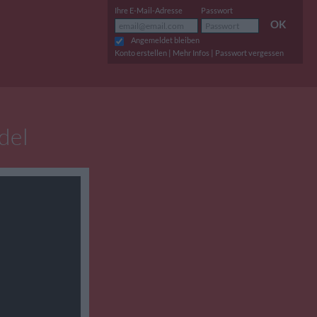
Ihre E-Mail-Adresse
Passwort
OK
Angemeldet bleiben
|
|
Konto erstellen
Mehr Infos
Passwort vergessen
del