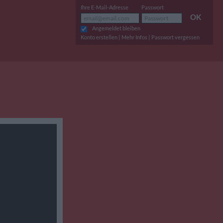
Ihre E-Mail-Adresse
Passwort
OK
Angemeldet bleiben
|
|
Konto erstellen
Mehr Infos
Passwort vergessen