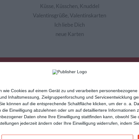
Küsse, Küsschen, Knuddel
Valentinsgrüße, Valentinskarten
Ich liebe Dich
neue Karten
nen wie Cookies auf einem Gerät zu und verarbeiten personenbezogene
 und Inhaltsmessung, Zielgruppenforschung und Serviceentwicklung g
e können auf die entsprechende Schaltfläche klicken, um der o. a. D
m die Einwilligung abzulehnen oder um auf detailliertere Informatione
sletter
Hilfe / FAQ
Nutzungsbedingungen
Imp
nbezogener Daten ohne Ihre Einwilligung stattfinden kann, obwohl Sie 
cartes de voeux
tarjetas virtuales
cartoline di auguri
instellungen jederzeit ändern oder Ihre Einwilligung widerrufen, indem 
n
und vielseitige
Glückwunschkarten
mit Kisseo!