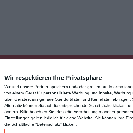
Wir respektieren Ihre Privatsphäre
Wir und unsere Partner speichern und/oder greifen auf Informatio
Kisseo
©
von einem Gerät für personalisierte Werbung und Inhalte, Werbung
über Gerätescans genaue Standortdaten und Kenndaten abfragen. Si
Alternativ können Sie auf die entsprechende Schaltfläche klicken, u
Entdecken Sie auch:
Ereignis-Kalender
Kisseo New
ändern.
Bitte beachten Sie, dass die Verarbeitung mancher persone
Unsere Grußkarten auf anderen Sprachen:
free ecards
Einstellungen gelten lediglich für diese Website. Sie können Ihre E
die Schaltfläche "Datenschutz" klicken.
Verschicken Sie
originelle Geburtstagskarten
,
schöne Weihnachtskarte