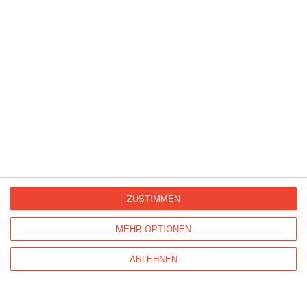
Alles Gute! Geburtstagskarte mit Hund und Torte
ZUSTIMMEN
MEHR OPTIONEN
ABLEHNEN
Glückwunsch à la Marilyn Monroe