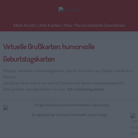
Mein Konto
|
Alle Karten
|
Neu: Personalisierte Geschenke
Virtuelle Grußkarten: humorvolle
eburtstagskarten
Liebesgrüße
Danke
Geburtstagskarten
Witzige, animierte Geburtstagskarten, die Sie kostenlos per Email verschicken
können.
Auf dieser Seite haben wir speziell humorvolle Karten zusammengestellt.
Eine größere Auswahl finden Sie hier:
Alle Geburtstagskarten
Ein glücklicher und märchenhafter Geburtstag