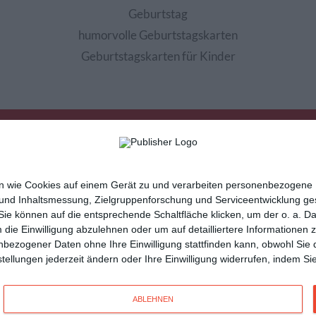
Geburtstag
humorvolle Geburtstagskarten
Geburtstagskarten für Kinder
nen wie Cookies auf einem Gerät zu und verarbeiten personenbezogene
 und Inhaltsmessung, Zielgruppenforschung und Serviceentwicklung g
e können auf die entsprechende Schaltfläche klicken, um der o. a. D
m die Einwilligung abzulehnen oder um auf detailliertere Informatione
sletter
Hilfe / FAQ
Nutzungsbedingungen
Imp
nbezogener Daten ohne Ihre Einwilligung stattfinden kann, obwohl Sie 
cartes de voeux
tarjetas virtuales
cartoline di auguri
instellungen jederzeit ändern oder Ihre Einwilligung widerrufen, indem 
n
und vielseitige
Glückwunschkarten
mit Kisseo!
ABLEHNEN