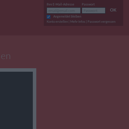
Ihre E-Mail-Adresse
Passwort
OK
Angemeldet bleiben
|
|
Konto erstellen
Mehr Infos
Passwort vergessen
hen