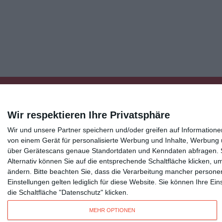
Wir respektieren Ihre Privatsphäre
Wir und unsere Partner speichern und/oder greifen auf Informatio
Kisseo
©
von einem Gerät für personalisierte Werbung und Inhalte, Werbung
über Gerätescans genaue Standortdaten und Kenndaten abfragen. Si
Alternativ können Sie auf die entsprechende Schaltfläche klicken, u
Entdecken Sie auch:
Ereignis-Kalender
Kisseo New
ändern.
Bitte beachten Sie, dass die Verarbeitung mancher persone
Unsere Grußkarten auf anderen Sprachen:
free ecards
Einstellungen gelten lediglich für diese Website. Sie können Ihre E
die Schaltfläche "Datenschutz" klicken.
Verschicken Sie
originelle Geburtstagskarten
,
schöne Weihnachtskarte
MEHR OPTIONEN