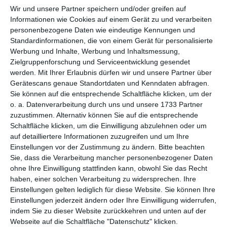
per E-Mail
(kostenlos)
Wir und unsere Partner speichern und/oder greifen auf
Informationen wie Cookies auf einem Gerät zu und verarbeiten
TEILEN
personenbezogene Daten wie eindeutige Kennungen und
Standardinformationen, die von einem Gerät für personalisierte
Werbung und Inhalte, Werbung und Inhaltsmessung,
Facebook, Twitter, WhatsApp, ...
Zielgruppenforschung und Serviceentwicklung gesendet
werden.
Mit Ihrer Erlaubnis dürfen wir und unsere Partner über
Gerätescans genaue Standortdaten und Kenndaten abfragen.
WEITERE KARTEN IN DIESEN
Sie können auf die entsprechende Schaltfläche klicken, um der
KATEGORIEN ANSEHEN
o. a. Datenverarbeitung durch uns und unsere 1733 Partner
zuzustimmen. Alternativ können Sie auf die entsprechende
Glückwünsche
Schaltfläche klicken, um die Einwilligung abzulehnen oder um
auf detailliertere Informationen zuzugreifen und um Ihre
Geburtstag
Einstellungen vor der Zustimmung zu ändern.
Bitte beachten
humorvolle Geburtstagskarten
Sie, dass die Verarbeitung mancher personenbezogener Daten
ohne Ihre Einwilligung stattfinden kann, obwohl Sie das Recht
Geburtstagskarten für Kinder
haben, einer solchen Verarbeitung zu widersprechen. Ihre
Einstellungen gelten lediglich für diese Website. Sie können Ihre
Einstellungen jederzeit ändern oder Ihre Einwilligung widerrufen,
indem Sie zu dieser Website zurückkehren und unten auf der
Webseite auf die Schaltfläche "Datenschutz" klicken.