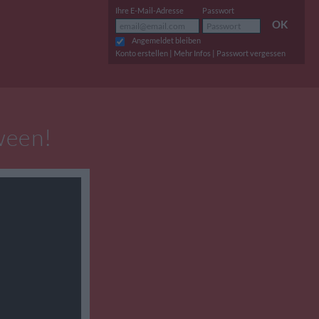
Ihre E-Mail-Adresse
Passwort
OK
Angemeldet bleiben
|
|
Konto erstellen
Mehr Infos
Passwort vergessen
ween!