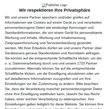
per E-Mail
(kostenlos)
Wir respektieren Ihre Privatsphäre
TEILEN
Wir und unsere Partner speichern und/oder greifen auf
Informationen wie Cookies auf einem Gerät zu und verarbeiten
Facebook, Twitter, WhatsApp, ...
personenbezogene Daten wie eindeutige Kennungen und
Standardinformationen, die von einem Gerät für personalisierte
Werbung und Inhalte, Werbung und Inhaltsmessung,
Zielgruppenforschung und Serviceentwicklung gesendet
WEITERE KARTEN IN DIESEN
werden.
Mit Ihrer Erlaubnis dürfen wir und unsere Partner über
KATEGORIEN ANSEHEN
Gerätescans genaue Standortdaten und Kenndaten abfragen.
Sie können auf die entsprechende Schaltfläche klicken, um der
Grüße und Gedanken
o. a. Datenverarbeitung durch uns und unsere 1733 Partner
Hallo, liebe Grüße
zuzustimmen. Alternativ können Sie auf die entsprechende
Schaltfläche klicken, um die Einwilligung abzulehnen oder um
Freizeit
auf detailliertere Informationen zuzugreifen und um Ihre
Wetter
Einstellungen vor der Zustimmung zu ändern.
Bitte beachten
Wochenende
Sie, dass die Verarbeitung mancher personenbezogener Daten
ohne Ihre Einwilligung stattfinden kann, obwohl Sie das Recht
Urlaub
haben, einer solchen Verarbeitung zu widersprechen. Ihre
Jahreszeiten
Einstellungen gelten lediglich für diese Website. Sie können Ihre