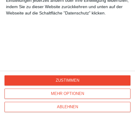
Einstellungen jederzeit ändern oder Ihre Einwilligung widerrufen,
Frühling
indem Sie zu dieser Website zurückkehren und unten auf der
Sommer
Webseite auf die Schaltfläche "Datenschutz" klicken.
Sommerzeit
Kisseo
©
ZUSTIMMEN
MEHR OPTIONEN
Entdecken Sie auch:
Ereignis-Kalender
Kisseo
Newsletter
Hilfe / FAQ
Nutzungsbedingungen
ABLEHNEN
Impressum
Kisseo auf Facebook
Unsere Grußkarten auf anderen Sprachen:
free ecards
cartes de voeux
tarjetas virtuales
cartoline di auguri