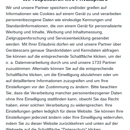
per E-Mail
(kostenlos)
Wir und unsere Partner speichern und/oder greifen auf
Informationen wie Cookies auf einem Gerät zu und verarbeiten
TEILEN
personenbezogene Daten wie eindeutige Kennungen und
Standardinformationen, die von einem Gerät für personalisierte
Facebook, Twitter, WhatsApp, ...
Werbung und Inhalte, Werbung und Inhaltsmessung,
Zielgruppenforschung und Serviceentwicklung gesendet
werden.
Mit Ihrer Erlaubnis dürfen wir und unsere Partner über
Gerätescans genaue Standortdaten und Kenndaten abfragen.
WEITERE KARTEN IN DIESEN
Sie können auf die entsprechende Schaltfläche klicken, um der
KATEGORIEN ANSEHEN
o. a. Datenverarbeitung durch uns und unsere 1733 Partner
zuzustimmen. Alternativ können Sie auf die entsprechende
Religiöse Feste und Feiertage
Schaltfläche klicken, um die Einwilligung abzulehnen oder um
Christliche Religion und Feiertage
auf detailliertere Informationen zuzugreifen und um Ihre
Einstellungen vor der Zustimmung zu ändern.
Bitte beachten
Weihnachten, Weihnachtskarten
Sie, dass die Verarbeitung mancher personenbezogener Daten
Weihnachtskarten für Kinder
ohne Ihre Einwilligung stattfinden kann, obwohl Sie das Recht
haben, einer solchen Verarbeitung zu widersprechen. Ihre
besinnliche Weihnachtsgrüße
Einstellungen gelten lediglich für diese Website. Sie können Ihre
Einstellungen jederzeit ändern oder Ihre Einwilligung widerrufen,
indem Sie zu dieser Website zurückkehren und unten auf der
Webseite auf die Schaltfläche "Datenschutz" klicken.