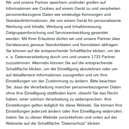
per E-Mail
(kostenlos)
Wir und unsere Partner speichern und/oder greifen auf
Informationen wie Cookies auf einem Gerät zu und verarbeiten
personenbezogene Daten wie eindeutige Kennungen und
TEILEN
Standardinformationen, die von einem Gerät für personalisierte
Werbung und Inhalte, Werbung und Inhaltsmessung,
Facebook, Twitter, WhatsApp, ...
Zielgruppenforschung und Serviceentwicklung gesendet
werden.
Mit Ihrer Erlaubnis dürfen wir und unsere Partner über
Gerätescans genaue Standortdaten und Kenndaten abfragen.
Sie können auf die entsprechende Schaltfläche klicken, um der
WEITERE KARTEN IN DIESEN
o. a. Datenverarbeitung durch uns und unsere 1733 Partner
KATEGORIEN ANSEHEN
zuzustimmen. Alternativ können Sie auf die entsprechende
Schaltfläche klicken, um die Einwilligung abzulehnen oder um
Feiertage, Festtage
auf detailliertere Informationen zuzugreifen und um Ihre
Ehrentage
Einstellungen vor der Zustimmung zu ändern.
Bitte beachten
Sie, dass die Verarbeitung mancher personenbezogener Daten
Muttertag
ohne Ihre Einwilligung stattfinden kann, obwohl Sie das Recht
haben, einer solchen Verarbeitung zu widersprechen. Ihre
Einstellungen gelten lediglich für diese Website. Sie können Ihre
Einstellungen jederzeit ändern oder Ihre Einwilligung widerrufen,
indem Sie zu dieser Website zurückkehren und unten auf der
Webseite auf die Schaltfläche "Datenschutz" klicken.