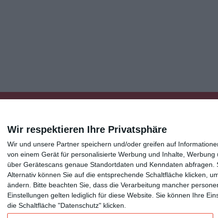
Wir respektieren Ihre Privatsphäre
Wir und unsere Partner speichern und/oder greifen auf Informatio
Kisseo
©
von einem Gerät für personalisierte Werbung und Inhalte, Werbung
über Gerätescans genaue Standortdaten und Kenndaten abfragen. Si
Alternativ können Sie auf die entsprechende Schaltfläche klicken, u
Entdecken Sie auch:
Ereignis-Kalender
Kisseo New
ändern.
Bitte beachten Sie, dass die Verarbeitung mancher persone
Unsere Grußkarten auf anderen Sprachen:
free ecards
Einstellungen gelten lediglich für diese Website. Sie können Ihre E
die Schaltfläche "Datenschutz" klicken.
Verschicken Sie
originelle Geburtstagskarten
,
schöne Weihnachtskarte