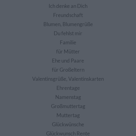
Ich denke an Dich
Freundschaft
Blumen, Blumengrüße
Du fehlst mir
Familie
für Mütter
Ehe und Paare
für Großeltern
Valentinsgrüße, Valentinskarten
Ehrentage
Namenstag
Großmuttertag
Muttertag
Glückwünsche
Glückwunsch Rente