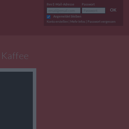
Ihre E-Mail-Adresse
Passwort
OK
Angemeldet bleiben
|
|
Konto erstellen
Mehr Infos
Passwort vergessen
 Kaffee