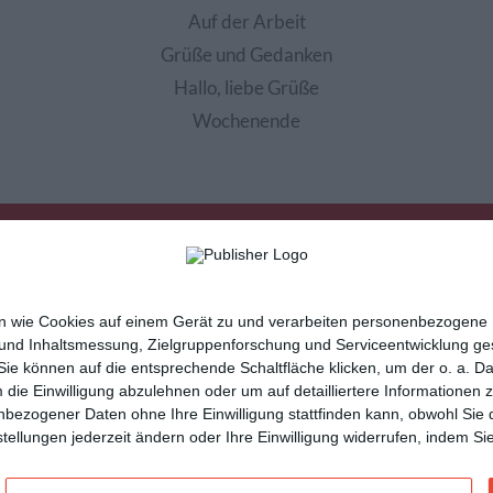
Auf der Arbeit
Grüße und Gedanken
Hallo, liebe Grüße
Wochenende
nen wie Cookies auf einem Gerät zu und verarbeiten personenbezogene
 und Inhaltsmessung, Zielgruppenforschung und Serviceentwicklung g
e können auf die entsprechende Schaltfläche klicken, um der o. a. D
m die Einwilligung abzulehnen oder um auf detailliertere Informatione
sletter
Hilfe / FAQ
Nutzungsbedingungen
Imp
nbezogener Daten ohne Ihre Einwilligung stattfinden kann, obwohl Sie 
cartes de voeux
tarjetas virtuales
cartoline di auguri
instellungen jederzeit ändern oder Ihre Einwilligung widerrufen, indem 
n
und vielseitige
Glückwunschkarten
mit Kisseo!