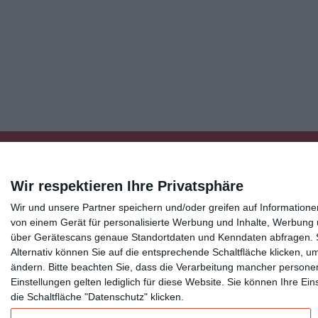
Wir respektieren Ihre Privatsphäre
Wir und unsere Partner speichern und/oder greifen auf Informatio
Kisseo
©
von einem Gerät für personalisierte Werbung und Inhalte, Werbung
über Gerätescans genaue Standortdaten und Kenndaten abfragen. Si
Alternativ können Sie auf die entsprechende Schaltfläche klicken, u
Entdecken Sie auch:
Ereignis-Kalender
Kisseo New
ändern.
Bitte beachten Sie, dass die Verarbeitung mancher persone
Unsere Grußkarten auf anderen Sprachen:
free ecards
Einstellungen gelten lediglich für diese Website. Sie können Ihre E
die Schaltfläche "Datenschutz" klicken.
Verschicken Sie
originelle Geburtstagskarten
,
schöne Weihnachtskarte