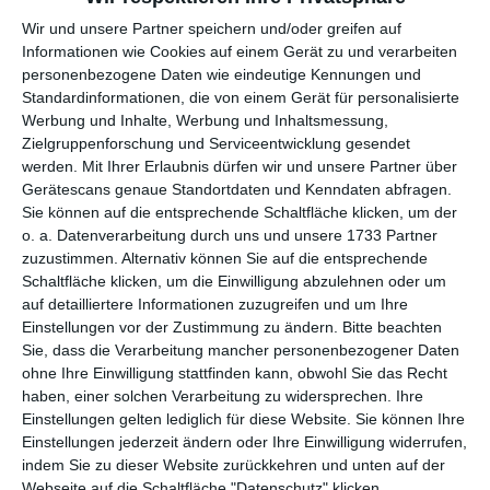
per E-Mail
(kostenlos)
Wir und unsere Partner speichern und/oder greifen auf
Informationen wie Cookies auf einem Gerät zu und verarbeiten
TEILEN
personenbezogene Daten wie eindeutige Kennungen und
Standardinformationen, die von einem Gerät für personalisierte
Facebook, Twitter, WhatsApp, ...
Werbung und Inhalte, Werbung und Inhaltsmessung,
Zielgruppenforschung und Serviceentwicklung gesendet
werden.
Mit Ihrer Erlaubnis dürfen wir und unsere Partner über
Gerätescans genaue Standortdaten und Kenndaten abfragen.
WEITERE KARTEN IN DIESEN
Sie können auf die entsprechende Schaltfläche klicken, um der
KATEGORIEN ANSEHEN
o. a. Datenverarbeitung durch uns und unsere 1733 Partner
zuzustimmen. Alternativ können Sie auf die entsprechende
Valentinsgrüße, Valentinskarten
Schaltfläche klicken, um die Einwilligung abzulehnen oder um
Grüße und Gedanken
auf detailliertere Informationen zuzugreifen und um Ihre
Einstellungen vor der Zustimmung zu ändern.
Bitte beachten
Danke, Dankeskarten
Sie, dass die Verarbeitung mancher personenbezogener Daten
Tiere, Tierkarten
ohne Ihre Einwilligung stattfinden kann, obwohl Sie das Recht
haben, einer solchen Verarbeitung zu widersprechen. Ihre
Katzen
Einstellungen gelten lediglich für diese Website. Sie können Ihre
Einstellungen jederzeit ändern oder Ihre Einwilligung widerrufen,
indem Sie zu dieser Website zurückkehren und unten auf der
Webseite auf die Schaltfläche "Datenschutz" klicken.