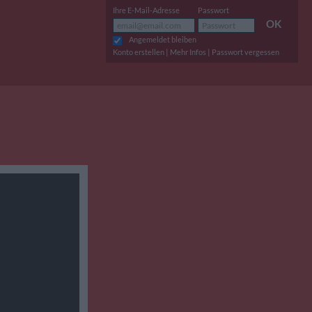
Ihre E-Mail-Adresse
Passwort
OK
Angemeldet bleiben
|
|
Konto erstellen
Mehr Infos
Passwort vergessen