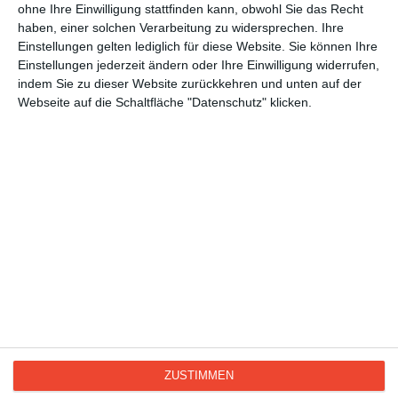
für Mütter
ohne Ihre Einwilligung stattfinden kann, obwohl Sie das Recht
haben, einer solchen Verarbeitung zu widersprechen. Ihre
Ehe und Paare
Einstellungen gelten lediglich für diese Website. Sie können Ihre
für Großeltern
Einstellungen jederzeit ändern oder Ihre Einwilligung widerrufen,
indem Sie zu dieser Website zurückkehren und unten auf der
Allgemeine Glückwünsche
Webseite auf die Schaltfläche "Datenschutz" klicken.
Werdende Eltern
Geburtstag
Viel Glück
Schule und Studium
Grüße und Gedanken
Danke, Dankeskarten
Hallo, liebe Grüße
ZUSTIMMEN