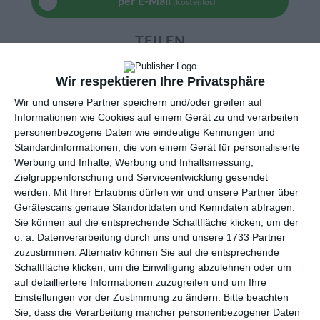
per E-Mail
(kostenlos)
TEILEN
Facebook, Twitter, WhatsApp, ...
Wir respektieren Ihre Privatsphäre
Wir und unsere Partner speichern und/oder greifen auf
Informationen wie Cookies auf einem Gerät zu und verarbeiten
WEITERE KARTEN IN DIESEN
personenbezogene Daten wie eindeutige Kennungen und
KATEGORIEN ANSEHEN
Standardinformationen, die von einem Gerät für personalisierte
Werbung und Inhalte, Werbung und Inhaltsmessung,
Liebe und Gefühle
Zielgruppenforschung und Serviceentwicklung gesendet
werden.
Mit Ihrer Erlaubnis dürfen wir und unsere Partner über
Ich denke an Dich
Gerätescans genaue Standortdaten und Kenndaten abfragen.
Freundschaft
Sie können auf die entsprechende Schaltfläche klicken, um der
o. a. Datenverarbeitung durch uns und unsere 1733 Partner
Blumen, Blumengrüße
zuzustimmen. Alternativ können Sie auf die entsprechende
Du fehlst mir
Schaltfläche klicken, um die Einwilligung abzulehnen oder um
Familie
auf detailliertere Informationen zuzugreifen und um Ihre
Einstellungen vor der Zustimmung zu ändern.
Bitte beachten
für Väter
Sie, dass die Verarbeitung mancher personenbezogener Daten