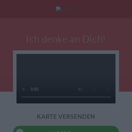
Mein Konto
|
Alle Karten
|
Neu: Personalisierte Geschenke
Ich denke an Dich!
eburtstagskarten
Liebesgrüße
Danke
KARTE VERSENDEN