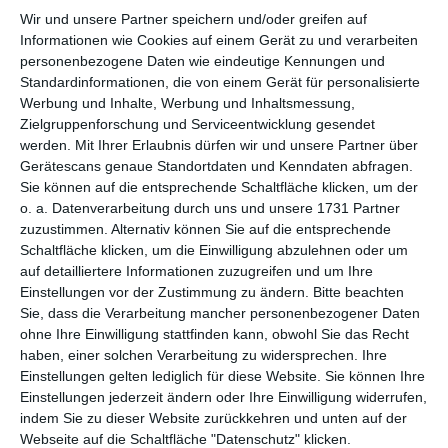
Wir und unsere Partner speichern und/oder greifen auf
per E-Mail
Informationen wie Cookies auf einem Gerät zu und verarbeiten
(kostenlos)
personenbezogene Daten wie eindeutige Kennungen und
Standardinformationen, die von einem Gerät für personalisierte
TEILEN
Werbung und Inhalte, Werbung und Inhaltsmessung,
Zielgruppenforschung und Serviceentwicklung gesendet
werden.
Mit Ihrer Erlaubnis dürfen wir und unsere Partner über
Facebook, Twitter, WhatsApp, ...
Gerätescans genaue Standortdaten und Kenndaten abfragen.
Sie können auf die entsprechende Schaltfläche klicken, um der
o. a. Datenverarbeitung durch uns und unsere 1731 Partner
WEITERE KARTEN IN DIESEN
zuzustimmen. Alternativ können Sie auf die entsprechende
KATEGORIEN ANSEHEN
Schaltfläche klicken, um die Einwilligung abzulehnen oder um
auf detailliertere Informationen zuzugreifen und um Ihre
Humor, lustige Grußkarten
Einstellungen vor der Zustimmung zu ändern.
Bitte beachten
Freizeit
Sie, dass die Verarbeitung mancher personenbezogener Daten
ohne Ihre Einwilligung stattfinden kann, obwohl Sie das Recht
Wetter
haben, einer solchen Verarbeitung zu widersprechen. Ihre
Einstellungen gelten lediglich für diese Website. Sie können Ihre
Einstellungen jederzeit ändern oder Ihre Einwilligung widerrufen,
indem Sie zu dieser Website zurückkehren und unten auf der
Webseite auf die Schaltfläche "Datenschutz" klicken.