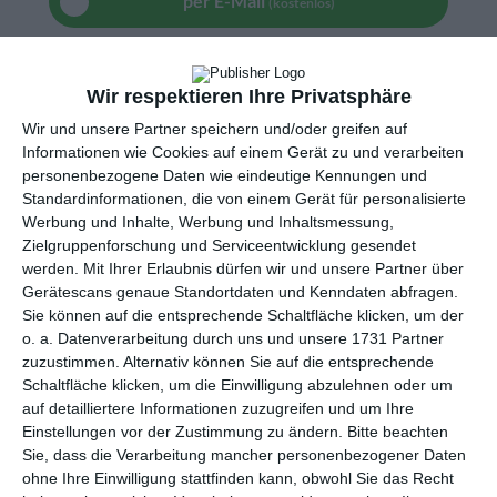
per E-Mail
(kostenlos)
TEILEN
Wir respektieren Ihre Privatsphäre
Facebook, Twitter, WhatsApp, ...
Wir und unsere Partner speichern und/oder greifen auf
Informationen wie Cookies auf einem Gerät zu und verarbeiten
personenbezogene Daten wie eindeutige Kennungen und
Standardinformationen, die von einem Gerät für personalisierte
WEITERE KARTEN IN DIESEN
Werbung und Inhalte, Werbung und Inhaltsmessung,
KATEGORIEN ANSEHEN
Zielgruppenforschung und Serviceentwicklung gesendet
werden.
Mit Ihrer Erlaubnis dürfen wir und unsere Partner über
Liebe und Gefühle
Gerätescans genaue Standortdaten und Kenndaten abfragen.
Ich denke an Dich
Sie können auf die entsprechende Schaltfläche klicken, um der
Freundschaft
o. a. Datenverarbeitung durch uns und unsere 1731 Partner
zuzustimmen. Alternativ können Sie auf die entsprechende
Familie
Schaltfläche klicken, um die Einwilligung abzulehnen oder um
für Väter
auf detailliertere Informationen zuzugreifen und um Ihre
Einstellungen vor der Zustimmung zu ändern.
Bitte beachten
für Mütter
Sie, dass die Verarbeitung mancher personenbezogener Daten
Ehe und Paare
ohne Ihre Einwilligung stattfinden kann, obwohl Sie das Recht