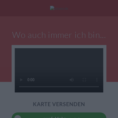
Mein Konto
|
Alle Karten
|
Neu: Personalisierte Geschenke
Wo auch immer ich bin...
eburtstagskarten
Liebesgrüße
Danke
KARTE VERSENDEN