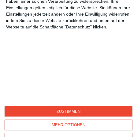
haben, einer solchen Verarbeitung zu widersprechen. Ihre
für Großeltern
Einstellungen gelten lediglich für diese Website. Sie können Ihre
Glückwunsch Rente
Einstellungen jederzeit ändern oder Ihre Einwilligung widerrufen,
Allgemeine Glückwünsche
indem Sie zu dieser Website zurückkehren und unten auf der
Webseite auf die Schaltfläche "Datenschutz" klicken.
Viel Glück
Grüße und Gedanken
Hallo, liebe Grüße
Entschuldigung
Urlaub
ZUSTIMMEN
Kisseo
©
MEHR OPTIONEN