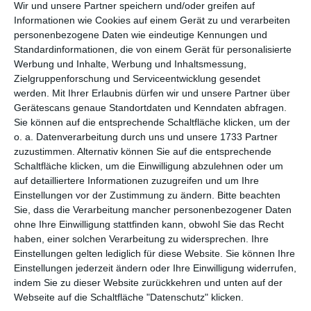
per E-Mail
(kostenlos)
Wir und unsere Partner speichern und/oder greifen auf
Informationen wie Cookies auf einem Gerät zu und verarbeiten
personenbezogene Daten wie eindeutige Kennungen und
TEILEN
Standardinformationen, die von einem Gerät für personalisierte
Werbung und Inhalte, Werbung und Inhaltsmessung,
Facebook, Twitter, WhatsApp, ...
Zielgruppenforschung und Serviceentwicklung gesendet
werden.
Mit Ihrer Erlaubnis dürfen wir und unsere Partner über
Gerätescans genaue Standortdaten und Kenndaten abfragen.
Sie können auf die entsprechende Schaltfläche klicken, um der
WEITERE KARTEN IN DIESEN
o. a. Datenverarbeitung durch uns und unsere 1733 Partner
KATEGORIEN ANSEHEN
zuzustimmen. Alternativ können Sie auf die entsprechende
Schaltfläche klicken, um die Einwilligung abzulehnen oder um
Feiertage, Festtage
auf detailliertere Informationen zuzugreifen und um Ihre
Frohes Neues Jahr
Einstellungen vor der Zustimmung zu ändern.
Bitte beachten
Sie, dass die Verarbeitung mancher personenbezogener Daten
Silvester/Guten Rutsch
ohne Ihre Einwilligung stattfinden kann, obwohl Sie das Recht
haben, einer solchen Verarbeitung zu widersprechen. Ihre
Einstellungen gelten lediglich für diese Website. Sie können Ihre
Einstellungen jederzeit ändern oder Ihre Einwilligung widerrufen,
indem Sie zu dieser Website zurückkehren und unten auf der
Webseite auf die Schaltfläche "Datenschutz" klicken.