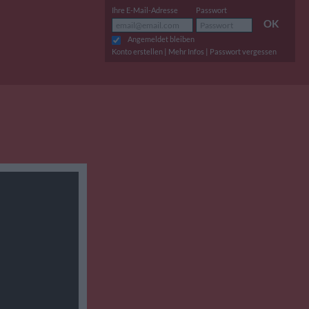
Ihre E-Mail-Adresse
Passwort
OK
Angemeldet bleiben
|
|
Konto erstellen
Mehr Infos
Passwort vergessen