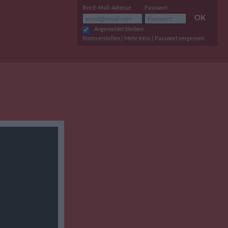
Ihre E-Mail-Adresse
Passwort
OK
Angemeldet bleiben
|
|
Konto erstellen
Mehr Infos
Passwort vergessen