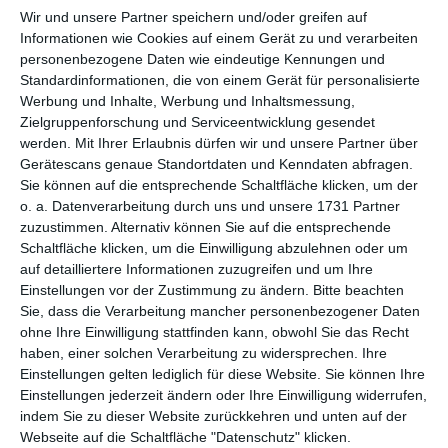
per E-Mail
(kostenlos)
Wir und unsere Partner speichern und/oder greifen auf
Informationen wie Cookies auf einem Gerät zu und verarbeiten
TEILEN
personenbezogene Daten wie eindeutige Kennungen und
Standardinformationen, die von einem Gerät für personalisierte
Werbung und Inhalte, Werbung und Inhaltsmessung,
Facebook, Twitter, WhatsApp, ...
Zielgruppenforschung und Serviceentwicklung gesendet
werden.
Mit Ihrer Erlaubnis dürfen wir und unsere Partner über
Gerätescans genaue Standortdaten und Kenndaten abfragen.
WEITERE KARTEN IN DIESEN
Sie können auf die entsprechende Schaltfläche klicken, um der
KATEGORIEN ANSEHEN
o. a. Datenverarbeitung durch uns und unsere 1731 Partner
zuzustimmen. Alternativ können Sie auf die entsprechende
Liebe und Gefühle
Schaltfläche klicken, um die Einwilligung abzulehnen oder um
auf detailliertere Informationen zuzugreifen und um Ihre
Küsse, Küsschen, Knuddel
Einstellungen vor der Zustimmung zu ändern.
Bitte beachten
Ich liebe Dich
Sie, dass die Verarbeitung mancher personenbezogener Daten
ohne Ihre Einwilligung stattfinden kann, obwohl Sie das Recht
Komplimente
haben, einer solchen Verarbeitung zu widersprechen. Ihre
Einstellungen gelten lediglich für diese Website. Sie können Ihre
Einstellungen jederzeit ändern oder Ihre Einwilligung widerrufen,
indem Sie zu dieser Website zurückkehren und unten auf der
Webseite auf die Schaltfläche "Datenschutz" klicken.